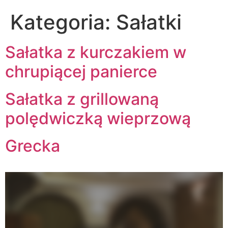
Kategoria:
Sałatki
Sałatka z kurczakiem w
chrupiącej panierce
Sałatka z grillowaną
polędwiczką wieprzową
Grecka