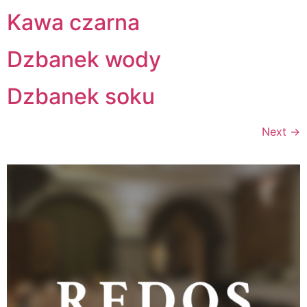
Kawa czarna
Dzbanek wody
Dzbanek soku
Next
→